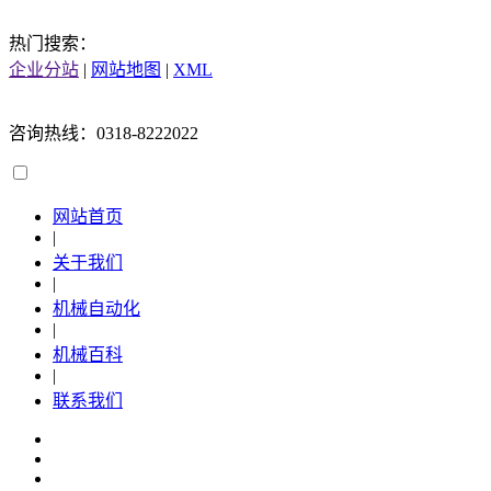
热门搜索：
企业分站
|
网站地图
|
XML
咨询热线：0318-8222022
网站首页
|
关于我们
|
机械自动化
|
机械百科
|
联系我们