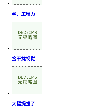
学、工程力
接干扰视觉
大幅提拔了