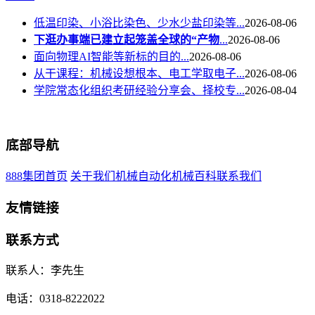
低温印染、小浴比染色、少水少盐印染等...
2026-08-06
下逛办事端已建立起笼盖全球的“产物
...
2026-08-06
面向物理AI智能等新标的目的...
2026-08-06
从干课程：机械设想根本、电工学取电子...
2026-08-06
学院常态化组织考研经验分享会、择校专...
2026-08-04
底部导航
888集团首页
关于我们
机械自动化
机械百科
联系我们
友情链接
联系方式
联系人：李先生
电话：0318-8222022